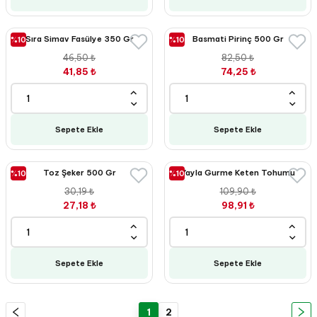
Sıra Simav Fasülye 350 Gr
Basmati Pirinç 500 Gr
%10
%10
46,50 ₺
82,50 ₺
41,85 ₺
74,25 ₺
Sepete Ekle
Sepete Ekle
Toz Şeker 500 Gr
Yayla Gurme Keten Tohumu
%10
%10
500Gr
30,19 ₺
109,90 ₺
27,18 ₺
98,91 ₺
Sepete Ekle
Sepete Ekle
1
2