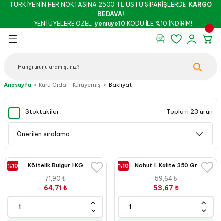
TÜRKİYE’NİN HER NOKTASINA 2500 TL ÜSTÜ SİPARİŞLERDE
KARGO
Geri Dön
Geri Dön
Geri Dön
Geri Dön
Geri Dön
Geri Dön
BEDAVA!
YENİ ÜYELERE ÖZEL
yenıuye10
KODU İLE %10 İNDİRİM!
rünleri
şu & Salça
 Kuruyemiş
oslar
 - Pekmez
Peynir
Bebek - Hamile Şarküterisi
Anasayfa
Kuru Gıda - Kuruyemiş
Bakliyat
İthal Peynirler
Stoktakiler
Yöresel Peynirler
Toplam 23 ürün
Köftelik Bulgur 1 KG
Nohut 1. Kalite 350 Gr
%10
%10
71,90 ₺
59,64 ₺
z
64,71 ₺
53,67 ₺