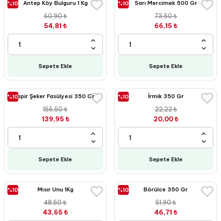
Antep Köy Bulguru 1 Kg
Sarı Mercimek 500 Gr
%10
%10
60,90 ₺
73,50 ₺
54,81 ₺
66,15 ₺
Sepete Ekle
Sepete Ekle
İspir Şeker Fasülyesi 350 Gr
İrmik 350 Gr
%10
%10
155,50 ₺
22,22 ₺
139,95 ₺
20,00 ₺
Sepete Ekle
Sepete Ekle
Mısır Unu 1Kg
Börülce 350 Gr
%10
%10
48,50 ₺
51,90 ₺
43,65 ₺
46,71 ₺