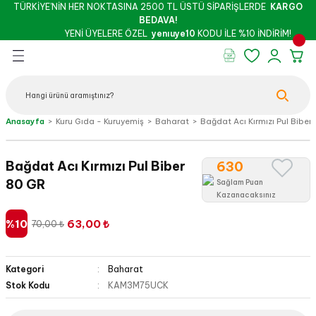
TÜRKİYE’NİN HER NOKTASINA 2500 TL ÜSTÜ SİPARİŞLERDE
KARGO
Geri Dön
Geri Dön
Geri Dön
Geri Dön
Geri Dön
Geri Dön
BEDAVA!
YENİ ÜYELERE ÖZEL
yenıuye10
KODU İLE %10 İNDİRİM!
rünleri
şu & Salça
 Kuruyemiş
oslar
 - Pekmez
Peynir
Bebek - Hamile Şarküterisi
Anasayfa
Kuru Gıda - Kuruyemiş
Baharat
Bağdat Acı Kırmızı Pul Biber
İthal Peynirler
Yöresel Peynirler
Bağdat Acı Kırmızı Pul Biber
630
80 GR
Sağlam Puan
Kazanacaksınız
%10
63,00 ₺
70,00 ₺
z
Kategori
Baharat
Stok Kodu
KAM3M75UCK