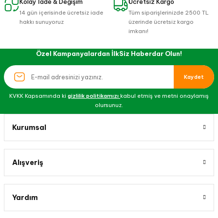
Kolay İade & Değişim
Ücretsiz Kargo
14 gün içerisinde ücretsiz iade
Tüm siparişlerinizde 2500 TL
hakkı sunuyoruz
üzerinde ücretsiz kargo
imkanı!
Özel Kampanyalardan İlkSiz Haberdar Olun!
Kaydet
KVKK Kapsamında ki
gizlilik politikamızı
kabul etmiş ve metni onaylamış
olursunuz.
Kurumsal
Alışveriş
Yardım