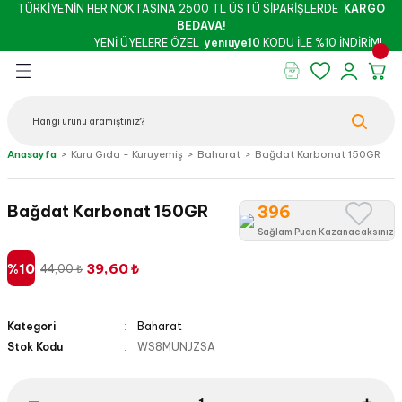
TÜRKİYE’NİN HER NOKTASINA 2500 TL ÜSTÜ SİPARİŞLERDE
KARGO
Geri Dön
Geri Dön
Geri Dön
Geri Dön
Geri Dön
Geri Dön
BEDAVA!
YENİ ÜYELERE ÖZEL
yenıuye10
KODU İLE %10 İNDİRİM!
rünleri
şu & Salça
 Kuruyemiş
oslar
 - Pekmez
Peynir
Bebek - Hamile Şarküterisi
Anasayfa
Kuru Gıda - Kuruyemiş
Baharat
Bağdat Karbonat 150GR
İthal Peynirler
Yöresel Peynirler
Bağdat Karbonat 150GR
396
Sağlam Puan Kazanacaksınız
%10
39,60 ₺
44,00 ₺
Kategori
Baharat
z
Stok Kodu
WS8MUNJZSA