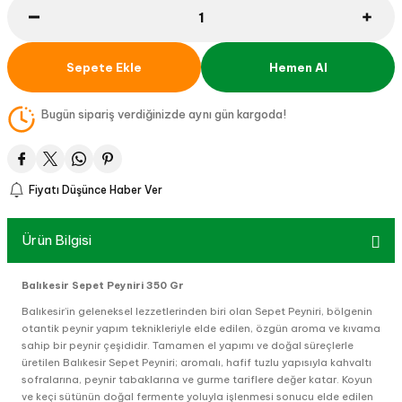
Sepete Ekle
Hemen Al
Bugün sipariş verdiğinizde aynı gün kargoda!
Fiyatı Düşünce Haber Ver
Ürün Bilgisi
Balıkesir Sepet Peyniri 350 Gr
Balıkesir’in geleneksel lezzetlerinden biri olan Sepet Peyniri, bölgenin
otantik peynir yapım teknikleriyle elde edilen, özgün aroma ve kıvama
sahip bir peynir çeşididir. Tamamen el yapımı ve doğal süreçlerle
üretilen Balıkesir Sepet Peyniri; aromalı, hafif tuzlu yapısıyla kahvaltı
sofralarına, peynir tabaklarına ve gurme tariflere değer katar. Koyun
ve keçi sütünün doğal fermente yoluyla işlenmesi sonucu elde edilen