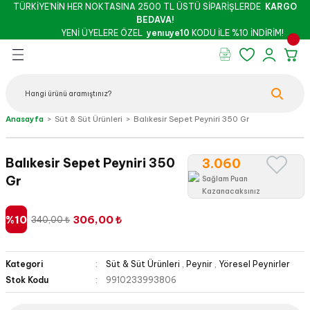
TÜRKİYE’NİN HER NOKTASINA 2500 TL ÜSTÜ SİPARİŞLERDE
KARGO
Geri Dön
Geri Dön
Geri Dön
Geri Dön
Geri Dön
Geri Dön
BEDAVA!
YENİ ÜYELERE ÖZEL
yenıuye10
KODU İLE %10 İNDİRİM!
rünleri
şu & Salça
 Kuruyemiş
oslar
 - Pekmez
Peynir
Bebek - Hamile Şarküterisi
Anasayfa
Süt & Süt Ürünleri
Balıkesir Sepet Peyniri 350 Gr
İthal Peynirler
Yöresel Peynirler
Balıkesir Sepet Peyniri 350
3.060
Gr
Sağlam Puan
Kazanacaksınız
%10
306,00 ₺
340,00 ₺
z
Kategori
Süt & Süt Ürünleri
,
Peynir
,
Yöresel Peynirler
Stok Kodu
9910233993806