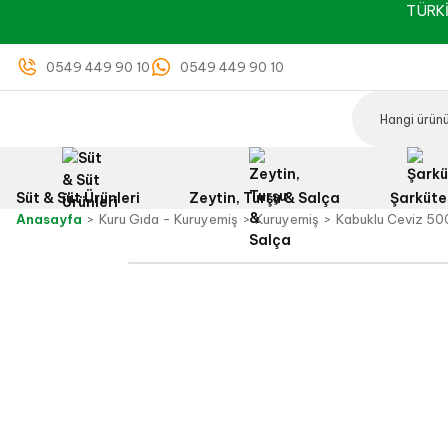
TÜRKİ
0549 449 90 10
0549 449 90 10
Süt & Süt Ürünleri
Zeytin, Turşu & Salça
Şarküte
Anasayfa
Kuru Gıda - Kuruyemiş
Kuruyemiş
Kabuklu Ceviz 50