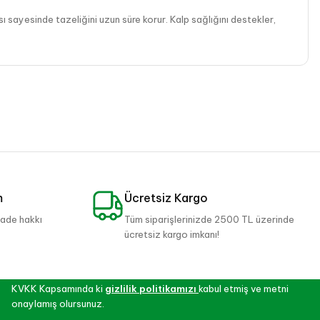
ı sayesinde tazeliğini uzun süre korur. Kalp sağlığını destekler,
m
Ücretsiz Kargo
iade hakkı
Tüm siparişlerinizde 2500 TL üzerinde
ücretsiz kargo imkanı!
KVKK Kapsamında ki
gizlilik politikamızı
kabul etmiş ve metni
onaylamış olursunuz.