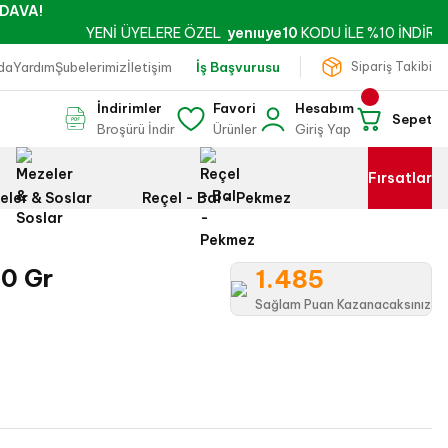
DAVA!
YENİ ÜYELERE ÖZEL
yenıuye10
KODU İLE %10 İNDİRİM!
da
Yardım
Şubelerimiz
İletişim
İş Başvurusu
Sipariş Takibi
İndirimler
Favori
Hesabım
Sepet
Broşürü İndir
Ürünler
Giriş Yap
Fırsatlar
eler & Soslar
Reçel - Bal - Pekmez
00 Gr
1.485
Sağlam Puan Kazanacaksınız