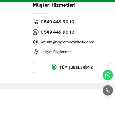
Müşteri Hizmetleri
0549 449 90 10
0549 449 90 10
iletisim@saglampeynircilik.com
İletişim Bilgilerimiz
TÜM ŞUBELERİMİZ