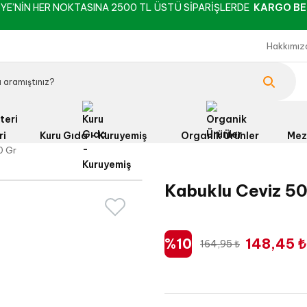
YE’NİN HER NOKTASINA 2500 TL ÜSTÜ SİPARİŞLERDE
KARGO BE
Hakkımız
ri
Kuru Gıda - Kuruyemiş
Organik Ürünler
Mez
0 Gr
Kabuklu Ceviz 5
%10
148,45 ₺
164,95 ₺