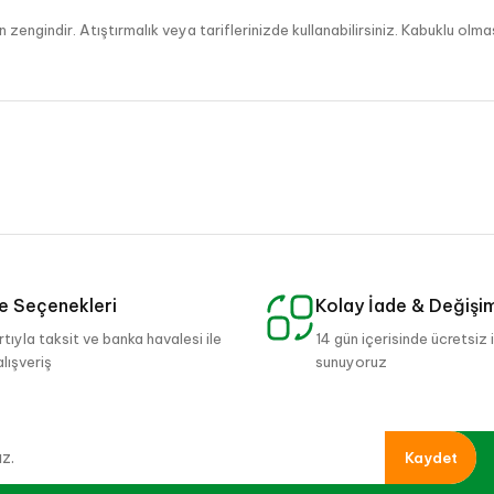
engindir. Atıştırmalık veya tariflerinizde kullanabilirsiniz. Kabuklu olmas
 Seçenekleri
Kolay İade & Değişi
rtıyla taksit ve banka havalesi ile
14 gün içerisinde ücretsiz 
alışveriş
sunuyoruz
Kaydet