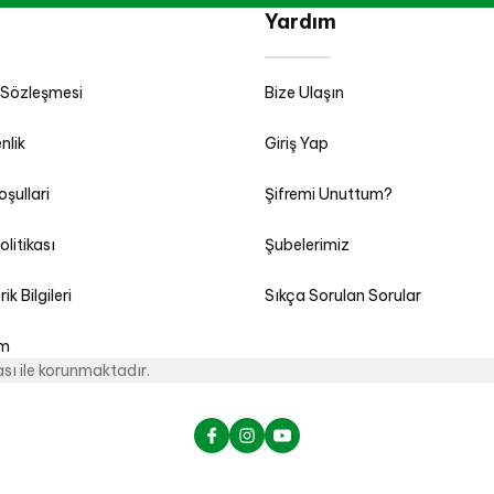
Yardım
 Sözleşmesi
Bize Ulaşın
nlik
Giriş Yap
oşullari
Şifremi Unuttum?
olitikası
Şubelerimiz
k Bilgileri
Sıkça Sorulan Sorular
im
kası ile korunmaktadır.