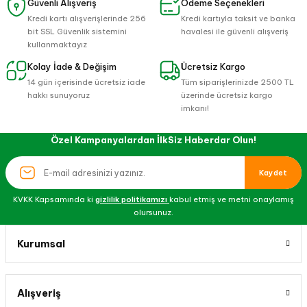
Güvenli Alışveriş
Ödeme Seçenekleri
Kredi kartı alışverişlerinde 256
Kredi kartıyla taksit ve banka
bit SSL Güvenlik sistemini
havalesi ile güvenli alışveriş
kullanmaktayız
Kolay İade & Değişim
Ücretsiz Kargo
14 gün içerisinde ücretsiz iade
Tüm siparişlerinizde 2500 TL
hakkı sunuyoruz
üzerinde ücretsiz kargo
imkanı!
Özel Kampanyalardan İlkSiz Haberdar Olun!
Kaydet
KVKK Kapsamında ki
gizlilik politikamızı
kabul etmiş ve metni onaylamış
olursunuz.
Kurumsal
Alışveriş