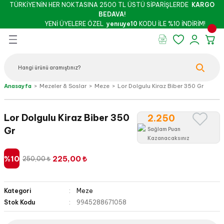
TÜRKİYE’NİN HER NOKTASINA 2500 TL ÜSTÜ SİPARİŞLERDE
KARGO
Geri Dön
Geri Dön
Geri Dön
Geri Dön
Geri Dön
Geri Dön
BEDAVA!
YENİ ÜYELERE ÖZEL
yenıuye10
KODU İLE %10 İNDİRİM!
rünleri
şu & Salça
 Kuruyemiş
oslar
 - Pekmez
Peynir
Bebek - Hamile Şarküterisi
Anasayfa
Mezeler & Soslar
Meze
Lor Dolgulu Kiraz Biber 350 Gr
İthal Peynirler
Yöresel Peynirler
Lor Dolgulu Kiraz Biber 350
2.250
Gr
Sağlam Puan
Kazanacaksınız
%10
225,00 ₺
250,00 ₺
z
Kategori
Meze
Stok Kodu
9945288671058