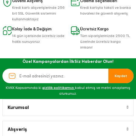
Güvenli Alışveriş
Ödeme Seçenekleri
Kredi kartı alışverişlerinde 256
Kredi kartıyla taksit ve banka
bit SSL Güvenlik sistemini
havalesi ile güvenli alışveriş
kullanmaktayız
Kolay İade & Değişim
Ücretsiz Kargo
14 gün içerisinde ücretsiz iade
Tüm siparişlerinizde 2500 TL
hakkı sunuyoruz
üzerinde ücretsiz kargo
imkanı!
Özel Kampanyalardan İlkSiz Haberdar Olun!
Kaydet
KVKK Kapsamında ki
gizlilik politikamızı
kabul etmiş ve metni onaylamış
olursunuz.
Kurumsal
Alışveriş