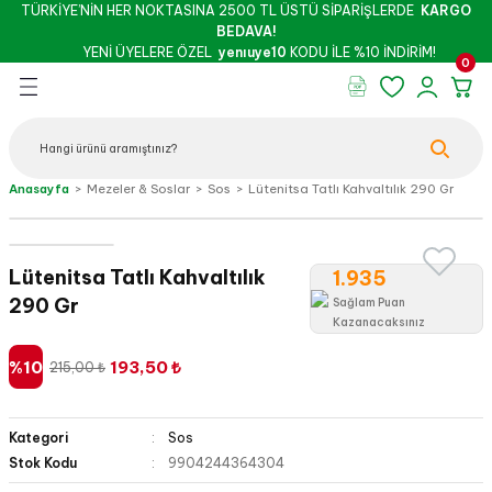
TÜRKİYE’NİN HER NOKTASINA 2500 TL ÜSTÜ SİPARİŞLERDE
KARGO
Geri Dön
Geri Dön
Geri Dön
Geri Dön
Geri Dön
Geri Dön
BEDAVA!
YENİ ÜYELERE ÖZEL
yenıuye10
KODU İLE %10 İNDİRİM!
0
rünleri
şu & Salça
 Kuruyemiş
oslar
 - Pekmez
Peynir
Bebek - Hamile Şarküterisi
Anasayfa
Mezeler & Soslar
Sos
Lütenitsa Tatlı Kahvaltılık 290 Gr
İthal Peynirler
Yöresel Peynirler
Lütenitsa Tatlı Kahvaltılık
1.935
290 Gr
Sağlam Puan
Kazanacaksınız
%10
193,50 ₺
215,00 ₺
z
Kategori
Sos
Stok Kodu
9904244364304