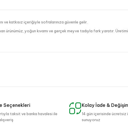
 ve katkısız içeriğiyle sofralarınıza güvenle gelir.
an ürünümüz, yoğun kıvamı ve gerçek meyve tadıyla fark yaratır. Üretimin
tinlerinizde gönül rahatlığıyla tüketebilirsiniz.
 Seçenekleri
Kolay İade & Değişi
rtıyla taksit ve banka havalesi ile
14 gün içerisinde ücretsiz 
alışveriş
sunuyoruz