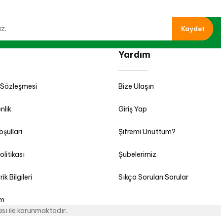
Kaydet
Yardım
 Sözleşmesi
Bize Ulaşın
nlik
Giriş Yap
oşullari
Şifremi Unuttum?
olitikası
Şubelerimiz
k Bilgileri
Sıkça Sorulan Sorular
im
kası ile korunmaktadır.