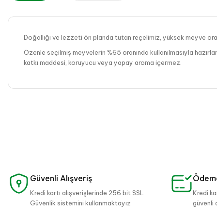
Doğallığı ve lezzeti ön planda tutan reçelimiz, yüksek meyve oranı
Özenle seçilmiş meyvelerin %65 oranında kullanılmasıyla hazırlan
katkı maddesi, koruyucu veya yapay aroma içermez.
✔ İlave şeker içermez
✔ Doğal meyve şekeri içerir
✔ Katkı ve koruyucu madde yoktur
✔ Hafif ve doğal lezzet
Kahvaltılarınızda, diyet programlarınızda veya sağlıklı beslenme ru
Güvenli Alışveriş
Ödeme
Kredi kartı alışverişlerinde 256 bit SSL
Kredi ka
Güvenlik sistemini kullanmaktayız
güvenli 