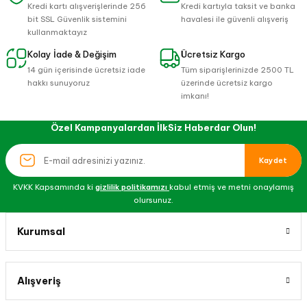
Kredi kartı alışverişlerinde 256
Kredi kartıyla taksit ve banka
bit SSL Güvenlik sistemini
havalesi ile güvenli alışveriş
kullanmaktayız
Kolay İade & Değişim
Ücretsiz Kargo
14 gün içerisinde ücretsiz iade
Tüm siparişlerinizde 2500 TL
hakkı sunuyoruz
üzerinde ücretsiz kargo
imkanı!
Özel Kampanyalardan İlkSiz Haberdar Olun!
Kaydet
KVKK Kapsamında ki
gizlilik politikamızı
kabul etmiş ve metni onaylamış
olursunuz.
Kurumsal
Alışveriş