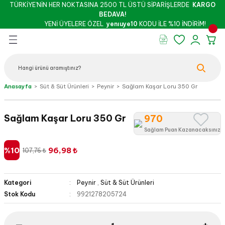
TÜRKİYE’NİN HER NOKTASINA 2500 TL ÜSTÜ SİPARİŞLERDE
KARGO
Geri Dön
Geri Dön
Geri Dön
Geri Dön
Geri Dön
Geri Dön
BEDAVA!
YENİ ÜYELERE ÖZEL
yenıuye10
KODU İLE %10 İNDİRİM!
rünleri
şu & Salça
 Kuruyemiş
oslar
 - Pekmez
Peynir
Bebek - Hamile Şarküterisi
Anasayfa
Süt & Süt Ürünleri
Peynir
Sağlam Kaşar Loru 350 Gr
İthal Peynirler
Yöresel Peynirler
Sağlam Kaşar Loru 350 Gr
970
Sağlam Puan Kazanacaksınız
%10
96,98 ₺
107,76 ₺
Kategori
Peynir
,
Süt & Süt Ürünleri
z
Stok Kodu
9921278205724