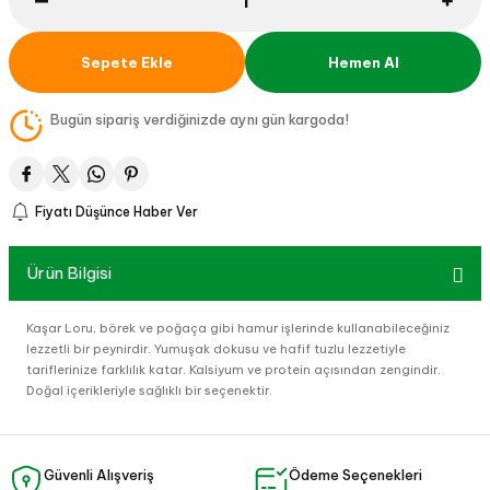
Sepete Ekle
Hemen Al
Bugün sipariş verdiğinizde aynı gün kargoda!
Fiyatı Düşünce Haber Ver
Ürün Bilgisi
Kaşar Loru, börek ve poğaça gibi hamur işlerinde kullanabileceğiniz
lezzetli bir peynirdir. Yumuşak dokusu ve hafif tuzlu lezzetiyle
tariflerinize farklılık katar. Kalsiyum ve protein açısından zengindir.
Doğal içerikleriyle sağlıklı bir seçenektir.
Güvenli Alışveriş
Ödeme Seçenekleri