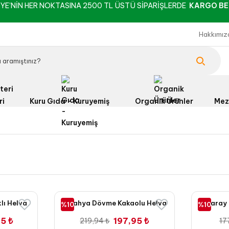
YE’NİN HER NOKTASINA 2500 TL ÜSTÜ SİPARİŞLERDE
KARGO BE
Hakkımız
ri
Kuru Gıda - Kuruyemiş
Organik Ürünler
Mez
lı Helva
Kütahya Dövme Kakaolu Helva
Saray 
%10
%10
500 Gr
5 ₺
197,95 ₺
219,94 ₺
17