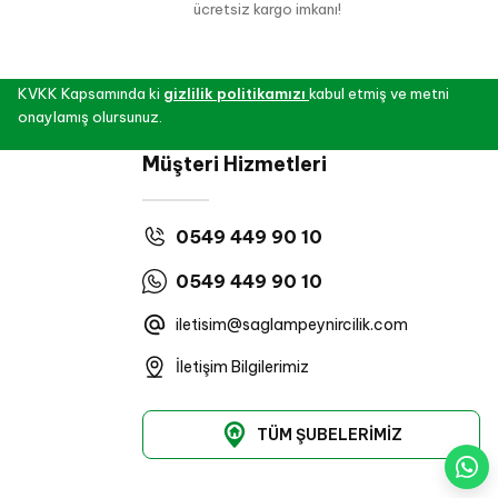
ücretsiz kargo imkanı!
KVKK Kapsamında ki
gizlilik politikamızı
kabul etmiş ve metni
onaylamış olursunuz.
Müşteri Hizmetleri
0549 449 90 10
0549 449 90 10
iletisim@saglampeynircilik.com
İletişim Bilgilerimiz
TÜM ŞUBELERİMİZ