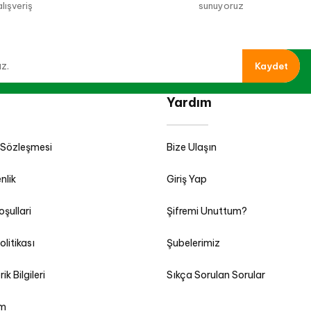
alışveriş
sunuyoruz
Kaydet
Yardım
 Sözleşmesi
Bize Ulaşın
nlik
Giriş Yap
oşullari
Şifremi Unuttum?
olitikası
Şubelerimiz
k Bilgileri
Sıkça Sorulan Sorular
im