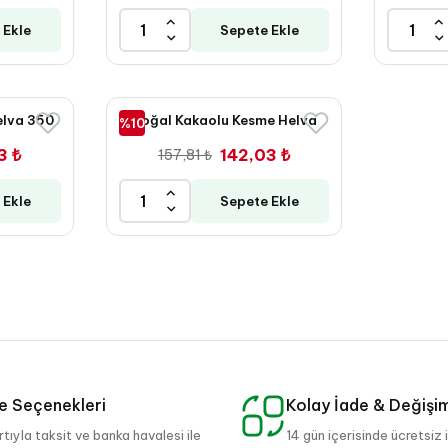
 Ekle
Sepete Ekle
elva 350
Doğal Kakaolu Kesme Helva
%10
350 Gr
3 ₺
142,03 ₺
157,81 ₺
 Ekle
Sepete Ekle
 Seçenekleri
Kolay İade & Değişi
rtıyla taksit ve banka havalesi ile
14 gün içerisinde ücretsiz 