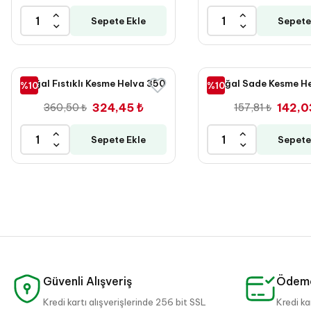
Sepete Ekle
Sepete
Doğal Fıstıklı Kesme Helva 350
Doğal Sade Kesme H
%10
%10
Gr
Gr
324,45 ₺
142,0
360,50 ₺
157,81 ₺
Sepete Ekle
Sepete
Güvenli Alışveriş
Ödeme
Kredi kartı alışverişlerinde 256 bit SSL
Kredi ka