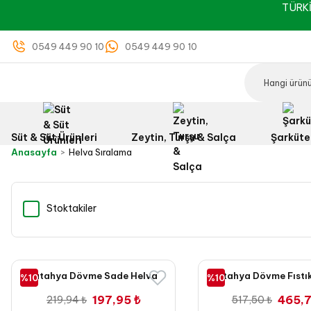
TÜRKİ
0549 449 90 10
0549 449 90 10
Süt & Süt Ürünleri
Zeytin, Turşu & Salça
Şarküte
Anasayfa
Helva Sıralama
Stoktakiler
Kütahya Dövme Sade Helva
Kütahya Dövme Fıstık
%10
%10
500 Gr
500 Gr
197,95 ₺
465,7
219,94 ₺
517,50 ₺