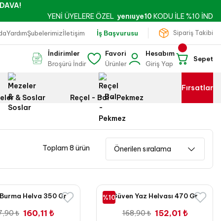
DAVA!
YENİ ÜYELERE ÖZEL
yenıuye10
KODU İLE %10 İNDİRİM!
da
Yardım
Şubelerimiz
İletişim
İş Başvurusu
Sipariş Takibi
İndirimler
Favori
Hesabım
Sepet
Broşürü İndir
Ürünler
Giriş Yap
Fırsatlar
eler & Soslar
Reçel - Bal - Pekmez
Toplam 8 ürün
Burma Helva 350 Gr
Güven Yaz Helvası 470 Gr
%10
160,11 ₺
152,01 ₺
7,90 ₺
168,90 ₺